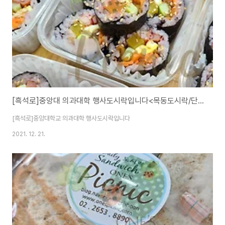
[흑석로]중앙대 의과대학 행사도시락입니다<목동도시락/단체도시락/도시락케이터링:원스피크닉>
[흑석로]중앙대학교 의과대학 행사도시락입니다
2021. 12. 21.