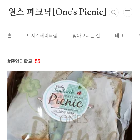
본문 바로가기
원스 피크닉[One's Picnic]
홈
도시락케이터링
찾아오시는 길
태그
중앙대학교
55