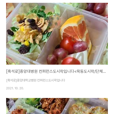
[흑석로]중앙대병원 컨퍼런스도시락입니다<목동도시락/단체도시락/도시락케이터링:원스피크닉>
[흑석로]중앙대학교병원 컨퍼런스도시락입니다
2021. 10. 20.