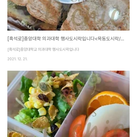
[흑석로]중앙대학 의과대학 행사도시락입니다<목동도시락/단체도시락/도시락케이터링:원스피크닉>
[흑석로]중앙대학교 의과대학 행사도시락입니다
2021. 12. 21.