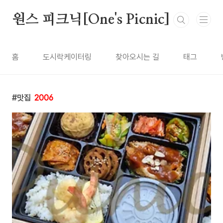
본문 바로가기
원스 피크닉[One's Picnic]
홈
도시락케이터링
찾아오시는 길
태그
맛집
2006