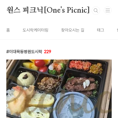
본문 바로가기
원스 피크닉[One's Picnic]
홈
도시락케이터링
찾아오시는 길
태그
이대목동병원도시락
229