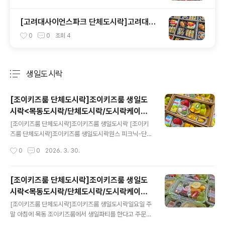
도시락케이터링:원스피크닉>
[고려대사이언스파크 단체도시락]고려대사
이언스파크 아침 컨퍼런스도시락<목동도시
0
0
조회
4
락/단체도시락/도시락케이터링:원스피크닉>
생일도시락
분류 전체보기
주요 글 목록
[조이키즈룸 단체도시락]조이키즈룸 생일도
시락<목동도시락/단체도시락/도시락케이터
글 내용
링:원스피크닉>
[조이키즈룸 단체도시락]조이키즈룸 생일도시락 [조이키
즈룸 단체도시락]조이키즈룸 생일도시락원스 피크닉-단체
도시락blog.naver.com
작성시간
0
0
2026. 3. 30.
[조이키즈룸 단체도시락]조이키즈룸 생일도
시락<목동도시락/단체도시락/도시락케이터
글 내용
링:원스피크닉>
[조이키즈룸 단체도시락]조이키즈룸 생일도시락일요일 주
말 아침에 목동 조이키즈룸에서 생일파티를 한다고 주문하
셨네요. 아이들 부모님들 함께 모이는 ...blog.naver.com