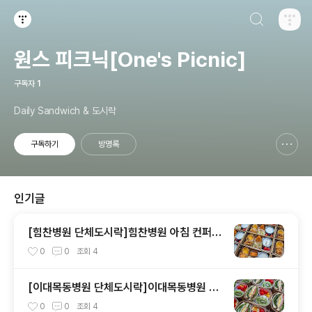
검색하기
티스토리
원스 피크닉[One's Picnic]
구독자
1
Daily Sandwich & 도시락
구독하기
방명록
신고하기 레이어
열기
인기글
[힘찬병원 단체도시락]힘찬병원 아침 컨퍼런
스도시락<목동도시락/단체도시락/도시락케
0
0
조회
4
이터링:원스피크닉>
[이대목동병원 단체도시락]이대목동병원 아
침 컨퍼런스도시락<목동도시락/단체도시락/
0
0
조회
4