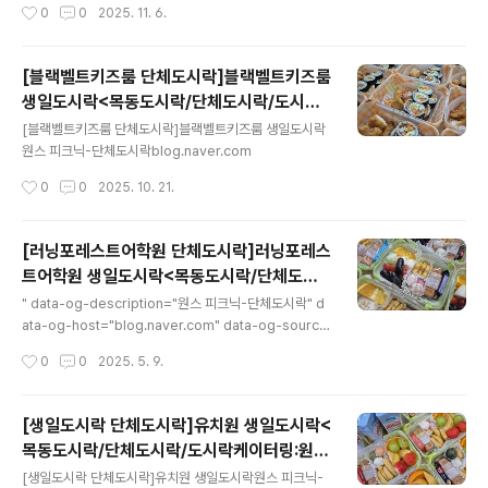
작성시간
0
0
2025. 11. 6.
[블랙벨트키즈룸 단체도시락]블랙벨트키즈룸
생일도시락<목동도시락/단체도시락/도시락
글 내용
케이터링:원스피크닉>
[블랙벨트키즈룸 단체도시락]블랙벨트키즈룸 생일도시락
원스 피크닉-단체도시락blog.naver.com
작성시간
0
0
2025. 10. 21.
[러닝포레스트어학원 단체도시락]러닝포레스
트어학원 생일도시락<목동도시락/단체도시
글 내용
락/도시락케이터링:원스피크닉>
" data-og-description="원스 피크닉-단체도시락" d
ata-og-host="blog.naver.com" data-og-source
-url="https://blog.naver.com/ksjyhoon/2238601
작성시간
0
0
2025. 5. 9.
95734" data-og-url="https://blog.naver.com/ksj
yhoon/223860195734" data-og-image="http
s://scrap.kakaocdn.net/dn/GDLWi/hyYRlKn4iO/B
[생일도시락 단체도시락]유치원 생일도시락<
MNPHK1cEl95woIZO9DKSK/img.jpg?width=743
목동도시락/단체도시락/도시락케이터링:원스
&height=557&face=0_0_743_557"> [유치원 단체
글 내용
피크닉>
도시락]유치원 생일도시락원스 피크닉-단체도시락blog.n
[생일도시락 단체도시락]유치원 생일도시락원스 피크닉-