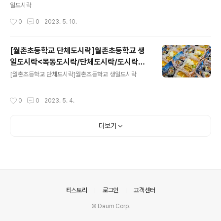
일도시락
작성시간
0
0
2023. 5. 10.
[월촌초등학교 단체도시락]월촌초등학교 생
일도시락<목동도시락/단체도시락/도시락케
글 내용
이터링:원스피크닉>
[월촌초등학교 단체도시락]월촌초등학교 생일도시락
작성시간
0
0
2023. 5. 4.
더보기
의안내
티스토리
로그인
고객센터
© Daum Corp.