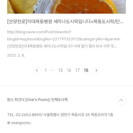
[안양천로]이대목동병원 세미나도시락입니다<목동도시락/단체도시락/도시락케이터링:원스피크닉>
http://blog.naver.com/PostView.nhn?
blogId=ksjyhoon&logNo=221797323112&categoryNo=&parentCategor
[안양천로]이대목동병원 세미나도시락입니다 이제 딸기 철이 되서 아주 맛있
고 달콤한 딸기가 나오기 시작을 했어요.가격이 좀 후덜덜하지만그래도 맛있...
2020. 2. 8.
blog.naver.com
1
···
15
16
17
18
원스 피크닉 [One's Picnic]-단체도시락
TEL. 02.2653.8890/ 서울특별시 양천구 목동서로 35 목동프라자 1층
© onespicnic.