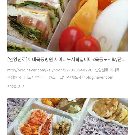
[안양천로]이대목동병원 세미나도시락입니다<목동도시락/단체도시락/도시락케이터링:원스피크닉>
http://blog.naver.com/ksjyhoon/221833540290 [안양천로]이대목
동병원 세미나도시락입니다 원스 피크닉-단체도시락 blog.naver.com
2020. 3. 2.