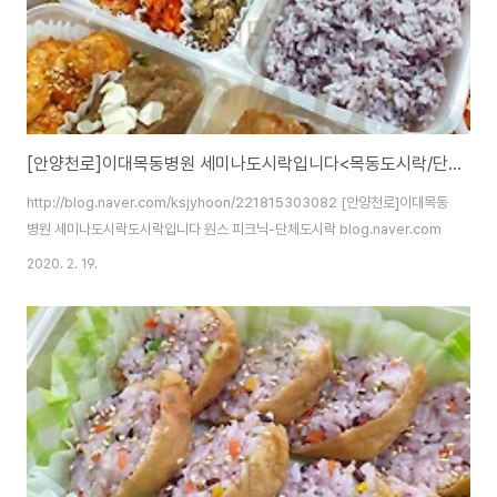
[안양천로]이대목동병원 세미나도시락입니다<목동도시락/단체도시락/도시락케이터링:원스피크닉>
http://blog.naver.com/ksjyhoon/221815303082 [안양천로]이대목동
병원 세미나도시락도시락입니다 원스 피크닉-단체도시락 blog.naver.com
2020. 2. 19.