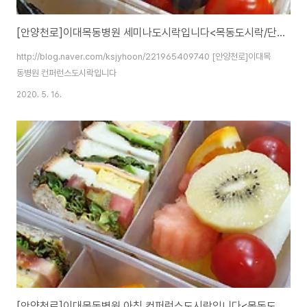
[안양천로]이대목동병원 세미나도시락입니다<목동도시락/단체도시락/도시락케이터링:원스피크닉>
http://blog.naver.com/ksjyhoon/221965409740 [안양천로]이대목
동병원 컨퍼런스도시락입니다
2020. 5. 16.
[안양천로]이대목동병원 아침 컨퍼런스도시락입니다<목동도시락/단체도시락/도시락케이터링:원스피크닉>