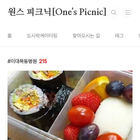
본문 바로가기
원스 피크닉[One's Picnic]
홈
도시락케이터링
찾아오시는 길
태그
이대목동병원
215