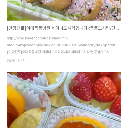
[안양천로]이대목동병원 세미나도시락입니다<목동도시락/단체도시락/도시락케이터링:원스 피크닉>
http://blog.naver.com/PostView.nhn?
blogId=ksjyhoon&logNo=221806087335&categoryNo=&parentCategor
[안양천로]이대목동병원 세미나도시락입니다 세미나도시락/논문심사도시락/
간식도시락/웨딩촬영도시락/하객도시락/생일도시락/체육대회도시락/서포트
2020. 2. 12.
도... blog.naver.com