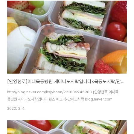
[안양천로]이대목동병원 세미나도시락입니다<목동도시락/단체도시락/도시락케이터링:원스피크닉>
http://blog.naver.com/ksjyhoon/221836945980 [안양천로]이대목
동병원 세미나도시락입니다 원스 피크닉-단체도시락 blog.naver.com
2020. 3. 4.