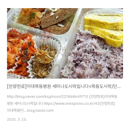
[안양천로]이대목동병원 세미나도시락입니다<목동도시락/단체도시락/도시락케이터링:원스피크닉>
http://blog.naver.com/ksjyhoon/221868649710 [안양천로]이대목동
병원 세미나도시락입니다 https://www.onespicnic.co.kr/43[안양천로]
이대목동... blog.naver.com
2020. 3. 23.