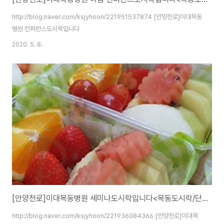
http://blog.naver.com/ksjyhoon/221951537874 [안양천로]이대목동
병원 컨퍼런스도시락입니다
2020. 5. 8.
[안양천로]이대목동병원 세미나도시락입니다<목동도시락/단체도시락/도시락케이터링:원스피크닉>
http://blog.naver.com/ksjyhoon/221936084366 [안양천로]이대목