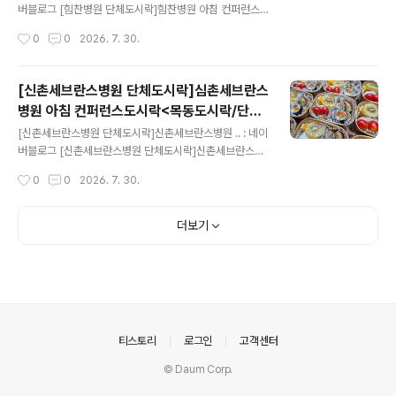
버블로그 [힘찬병원 단체도시락]힘찬병원 아침 컨퍼런스
도시락원스 피크닉-단체도시락blog.naver.com
작성시간
0
0
2026. 7. 30.
[신촌세브란스병원 단체도시락]심촌세브란스
병원 아침 컨퍼런스도시락<목동도시락/단체
글 내용
도시락/도시락케이터링:원스피크닉>
[신촌세브란스병원 단체도시락]신촌세브란스병원 .. : 네이
버블로그 [신촌세브란스병원 단체도시락]신촌세브란스병
원 아침 컨퍼런스도시락원스 피크닉-단체도시락blog.na
작성시간
0
0
2026. 7. 30.
ver.com
더보기
의안내
티스토리
로그인
고객센터
© Daum Corp.