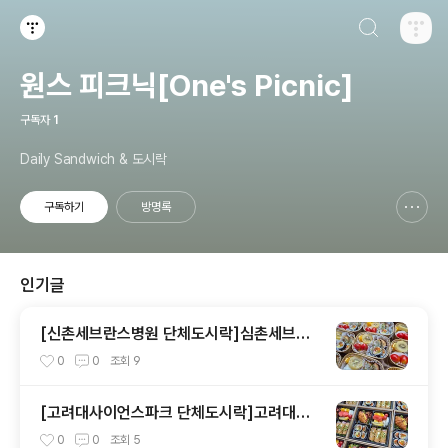
검색하기
티스토리
원스 피크닉[One's Picnic]
구독자
1
Daily Sandwich & 도시락
구독하기
방명록
신고하기 레이어
열기
인기글
[신촌세브란스병원 단체도시락]심촌세브란
스병원 아침 컨퍼런스도시락<목동도시락/단
0
0
조회
9
체도시락/도시락케이터링:원스피크닉>
[고려대사이언스파크 단체도시락]고려대사
이언스파크 아침 컨퍼런스도시락<목동도시
0
0
조회
5