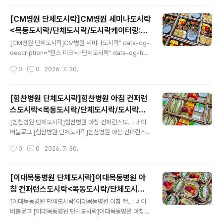
[CM병원 단체도시락]CM병원 세미나도시락
<목동도시락/단체도시락/도시락케이터링:원
글 내용
스피크닉>
[CM병원 단체도시락]CM병원 세미나도시락" data-og-
description="원스 피크닉-단체도시락" data-og-hos
t="blog.naver.com" data-og-source-url="http
작성시간
0
0
2026. 7. 30.
s://blog.naver.com/ksjyhoon/224362902602" d
ata-og-url="https://blog.naver.com/ksjyhoon/2
24362902602" data-og-image="https://scrap.
[힘찬병원 단체도시락]힘찬병원 아침 컨퍼런
kakaocdn.net/dn/UP3hh/dJMb9b359wV/eIg6d5
스도시락<목동도시락/단체도시락/도시락케
8nalAuaXoNdFFxFk/img.jpg?width=743&height
글 내용
이터링:원스피크닉>
=557&face=0_0_743_557"> [CM병원 단체도시락]
[힘찬병원 단체도시락]힘찬병원 아침 컨퍼런스도.. : 네이
CM병원 세미나도시락원스 피크닉-단체도시락blog.nav
버블로그 [힘찬병원 단체도시락]힘찬병원 아침 컨퍼런스
er.com
도시락원스 피크닉-단체도시락blog.naver.com
작성시간
0
0
2026. 7. 30.
[이대목동병원 단체도시락]이대목동병원 아
침 컨퍼런스도시락<목동도시락/단체도시락/
글 내용
도시락케이터링:원스피크닉>
[이대목동병원 단체도시락]이대목동병원 아침 컨.. : 네이
버블로그 [이대목동병원 단체도시락]이대목동병원 아침
컨퍼런스도시락원스 피크닉-단체도시락blog.naver.co