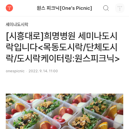
검색하기
원스 피크닉[One's Picnic]
티스토리
세미나도시락
[시흥대로]희명병원 세미나도시
락입니다<목동도시락/단체도시
락/도시락케이터링:원스피크닉>
onespicnic
2022. 9. 14. 11:00