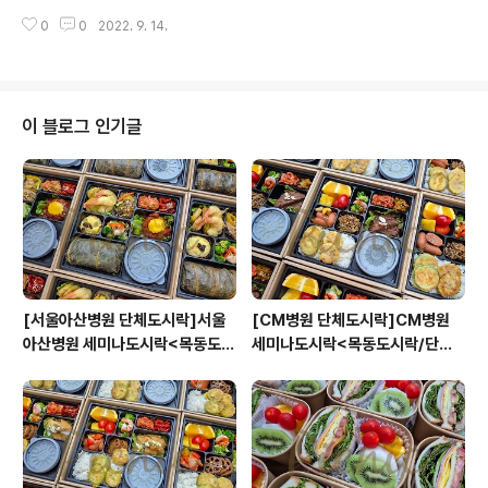
0
0
2022. 9. 14.
이 블로그 인기글
[서울아산병원 단체도시락]서울
[CM병원 단체도시락]CM병원
아산병원 세미나도시락<목동도시
세미나도시락<목동도시락/단체
락/단체도시락/도시락케이터링:
도시락/도시락케이터링:원스피크
원스피크닉>
닉>