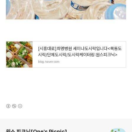
[시흥대로]희명병원 세미나도시락입니다<목동도
시락/단체도시락/도시락케이터링:원스피크닉>
blog.naver.com
(새창열림)
로그 정보
원스 피크닉[One's Picnic]