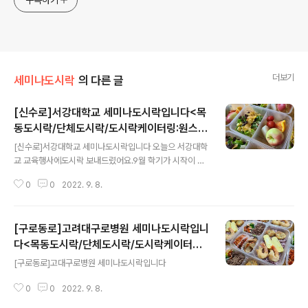
구독하기
더보기
세미나도시락
의 다른 글
[신수로]서강대학교 세미나도시락입니다<목
동도시락/단체도시락/도시락케이터링:원스피
글 내용
크닉>
[신수로]서강대학교 세미나도시락입니다 오늘으 서강대학
교 교육행사에도시락 보내드렸어요.9월 학기가 시작이 되
서많은 회의가 있으시지요.대학입... blog.naver.com
0
0
2022. 9. 8.
[구로동로]고려대구로병원 세미나도시락입니
다<목동도시락/단체도시락/도시락케이터링:
글 내용
원스피크닉>
[구로동로]고대구로병원 세미나도시락입니다
0
0
2022. 9. 8.