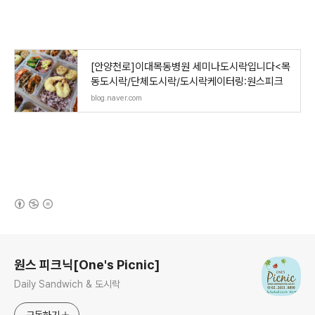
[안양천로]이대목동병원 세미나도시락입니다<목
동도시락/단체도시락/도시락케이터링:원스피크
blog.naver.com
(새창열림)
로그 정보
원스 피크닉[One's Picnic]
Daily Sandwich & 도시락