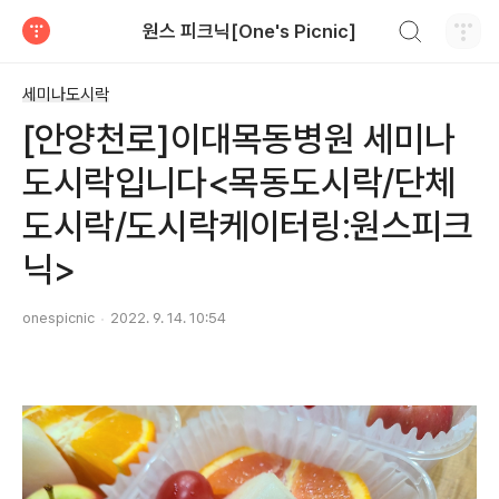
검색하기
원스 피크닉[One's Picnic]
티스토리
세미나도시락
[안양천로]이대목동병원 세미나
도시락입니다<목동도시락/단체
도시락/도시락케이터링:원스피크
닉>
onespicnic
2022. 9. 14. 10:54