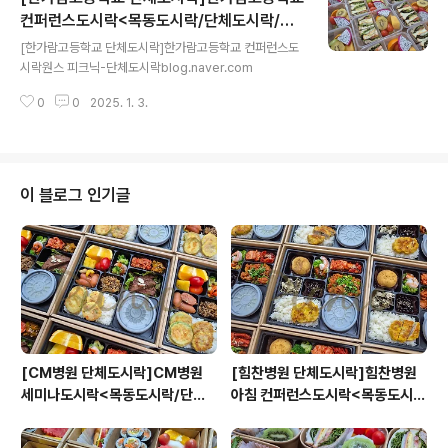
컨퍼런스도시락<목동도시락/단체도시락/도
글 내용
시락케이터링:원스피크닉>
[한가람고등학교 단체도시락]한가람고등학교 컨퍼런스도
시락원스 피크닉-단체도시락blog.naver.com
0
0
2025. 1. 3.
이 블로그 인기글
[CM병원 단체도시락]CM병원
[힘찬병원 단체도시락]힘찬병원
세미나도시락<목동도시락/단체
아침 컨퍼런스도시락<목동도시
도시락/도시락케이터링:원스피크
락/단체도시락/도시락케이터링:
닉>
원스피크닉>