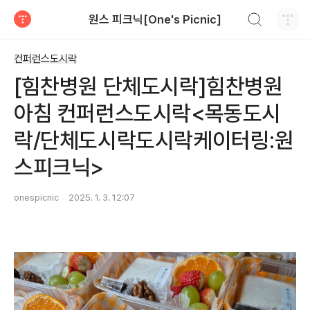
검색하기
원스 피크닉[One's Picnic]
티스토리
컨퍼런스도시락
[힘찬병원 단체도시락]힘찬병원
아침 컨퍼런스도시락<목동도시
락/단체도시락도시락케이터링:원
스피크닉>
onespicnic
2025. 1. 3. 12:07