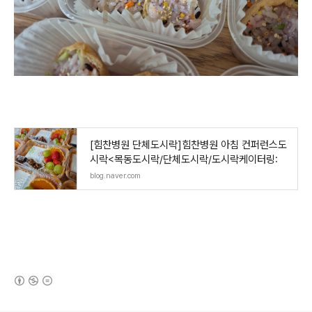
[힘찬병원 단체도시락]힘찬병원 아침 컨퍼런스도
시락<목동도시락/단체도시락/도시락케이터링:
blog.naver.com
(새창열림)
로그 정보