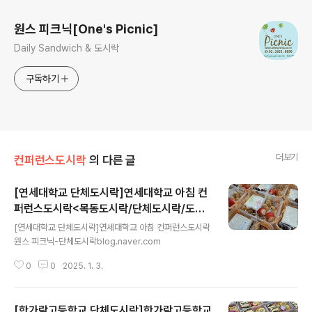
원스 피크닉[One's Picnic]
Daily Sandwich & 도시락
구독하기
더보기
컨퍼런스도시락
의 다른 글
[연세대학교 단체도시락]연세대학교 아침 컨
퍼런스도시락<목동도시락/단체도시락/도시
글 내용
락케이터링:원스피크닉>
[연세대학교 단체도시락]연세대학교 아침 컨퍼런스도시락
원스 피크닉-단체도시락blog.naver.com
0
0
2025. 1. 3.
[한가람고등학교 단체도시락]한가람고등학교