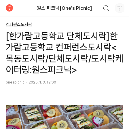
검색하기
원스 피크닉[One's Picnic]
티스토리
컨퍼런스도시락
[한가람고등학교 단체도시락]한
가람고등학교 컨퍼런스도시락<
목동도시락/단체도시락/도시락케
이터링:원스피크닉>
onespicnic
2025. 1. 3. 12:00