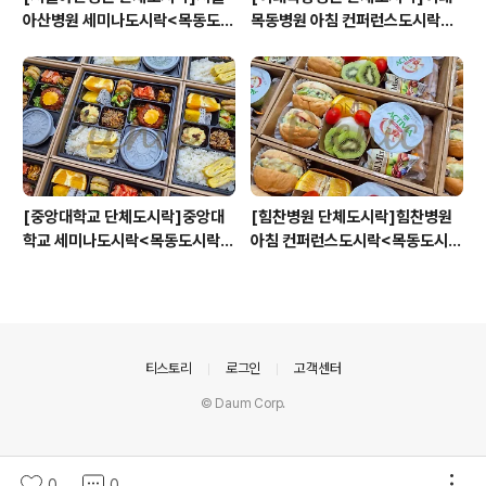
아산병원 세미나도시락<목동도시
목동병원 아침 컨퍼런스도시락<
락/단체도시락/도시락케이터링:
목동도시락/단체도시락/도시락케
원스피크닉>
이터링:원스피크닉>
[중앙대학교 단체도시락]중앙대
[힘찬병원 단체도시락]힘찬병원
학교 세미나도시락<목동도시락/
아침 컨퍼런스도시락<목동도시
단체도시락/도시락케이터링:원스
락/단체도시락/도시락케이터링:
피크닉>
원스피크닉>
의안내
티스토리
로그인
고객센터
© Daum Corp.
0
0