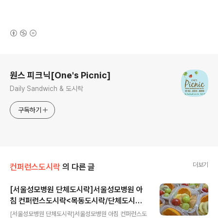
(새창열림)
로그 정보
원스 피크닉[One's Picnic]
Daily Sandwich & 도시락
구독하기
더보기
컨퍼런스도시락
의 다른 글
[서울성모병원 단체도시락]서울성모병원 아
침 컨퍼런스도시락<목동도시락/단체도시락/
글 내용
도시락케이터링:원스피크닉>
[서울성모병원 단체도시락]서울성모병원 아침 컨퍼런스도