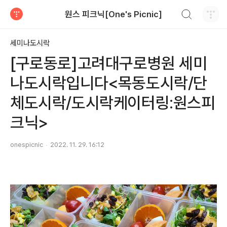
검색하기
원스 피크닉[One's Picnic]
티스토리
세미나도시락
[구로동로]고려대구로병원 세미
나도시락입니다<목동도시락/단
체도시락/도시락케이터링:원스피
크닉>
onespicnic
2022. 11. 29. 16:12