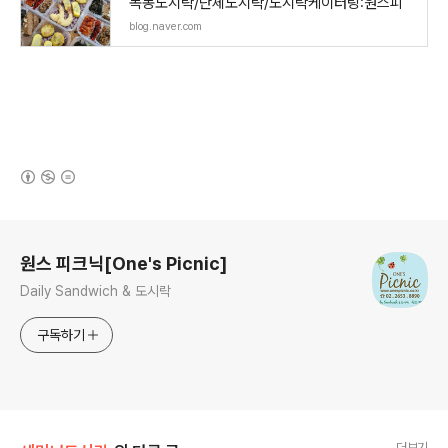
목동도시락/단체도시락/도시락케이터링:원스피
blog.naver.com
(새창열림)
로그 정보
원스 피크닉[One's Picnic]
Daily Sandwich & 도시락
구독하기
더보기