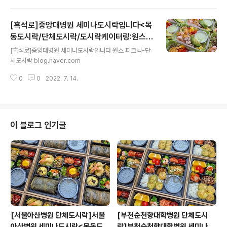
[흑석로]중앙대병원 세미나도시락입니다<목
동도시락/단체도시락/도시락케이터링:원스피
글 내용
크닉>
[흑석로]중앙대병원 세미나도시락입니다 원스 피크닉-단
체도시락 blog.naver.com
0
0
2022. 7. 14.
이 블로그 인기글
[서울아산병원 단체도시락]서울
[부천순천향대학병원 단체도시
아산병원 세미나도시락<목동도시
락]부천순천향대학병원 세미나도