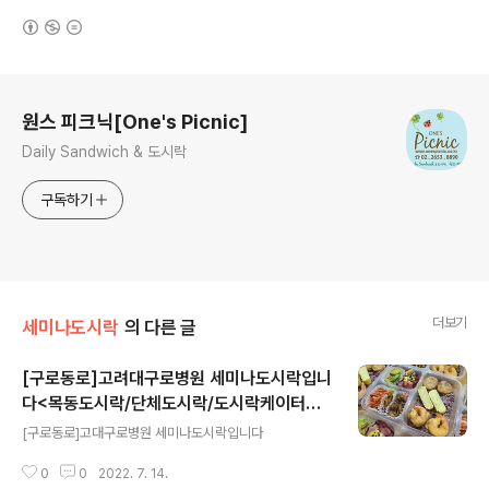
(새창열림)
로그 정보
원스 피크닉[One's Picnic]
Daily Sandwich & 도시락
구독하기
더보기
세미나도시락
의 다른 글
[구로동로]고려대구로병원 세미나도시락입니
다<목동도시락/단체도시락/도시락케이터링:
글 내용
원스피크닉>
[구로동로]고대구로병원 세미나도시락입니다
0
0
2022. 7. 14.