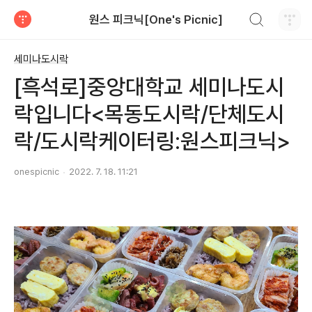
검색하기
원스 피크닉[One's Picnic]
티스토리
세미나도시락
[흑석로]중앙대학교 세미나도시
락입니다<목동도시락/단체도시
락/도시락케이터링:원스피크닉>
onespicnic
2022. 7. 18. 11:21