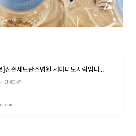
[연세로]신촌세브란스병원 세미나도시락입니다<목동도시락/단체도시락/도시락케이터링:원스피
닉-단체도시락
ver.com