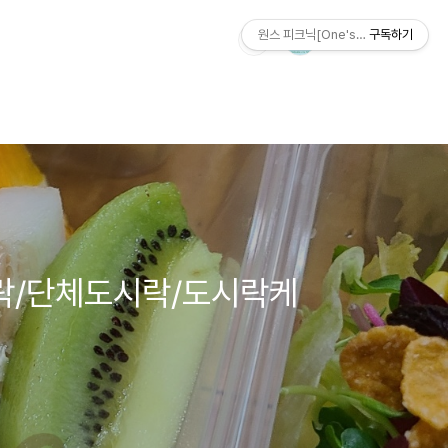
원스 피크닉[One's Picnic]
구독하기
락/단체도시락/도시락케