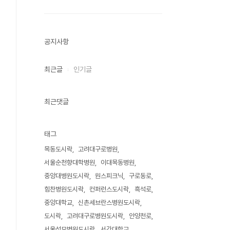
공지사항
최근글
인기글
최근댓글
태그
목동도시락
고려대구로병원
서울순천향대학병원
이대목동병원
중앙대병원도시락
원스피크닉
구로동로
힘찬병원도시락
컨퍼런스도시락
흑석로
중앙대학교
신촌세브란스병원도시락
도시락
고려대구로병원도시락
안양천로
서울성모병원도시락
서강대학교