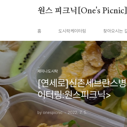
본문 바로가기
원스 피크닉[One's Picnic
홈
도시락케이터링
찾아오시는 
세미나도시락
[연세로]신촌세브란스
이터링:원스피크닉>
by onespicnic
2022. 7. 5.