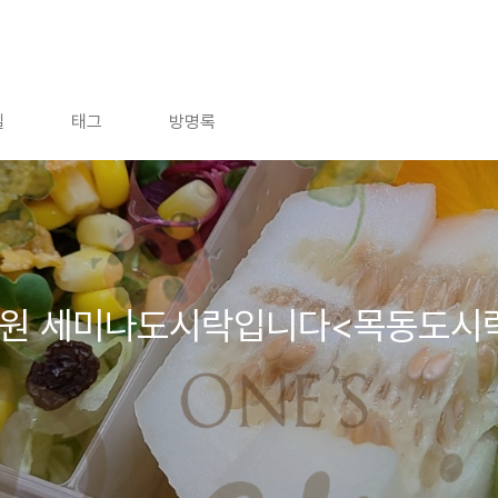
]
길
태그
방명록
병원 세미나도시락입니다<목동도시