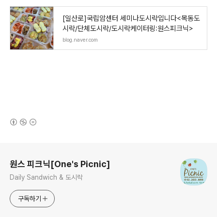
[일산로]국립암센터 세미나도시락입니다<목동도
시락/단체도시락/도시락케이터링:원스피크닉>
blog.naver.com
(새창열림)
로그 정보
원스 피크닉[One's Picnic]
Daily Sandwich & 도시락
구독하기