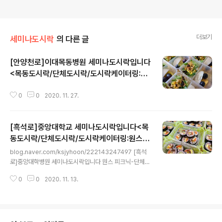
더보기
세미나도시락
의 다른 글
[안양천로]이대목동병원 세미나도시락입니다
<목동도시락/단체도시락/도시락케이터링:원
글 내용
스피크닉>
0
0
2020. 11. 27.
[흑석로]중앙대학교 세미나도시락입니다<목
동도시락/단체도시락/도시락케이터링:원스피
글 내용
크닉>
blog.naver.com/ksjyhoon/222143247497 [흑석
로]중앙대학병원 세미나도시락입니다 원스 피크닉-단체도
시락 blog.naver.com
0
0
2020. 11. 13.