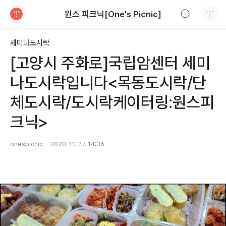
검색하기
원스 피크닉[One's Picnic]
티스토리
세미나도시락
[고양시 주화로]국립암센터 세미
나도시락입니다<목동도시락/단
체도시락/도시락케이터링:원스피
크닉>
onespicnic
2020. 11. 27. 14:36