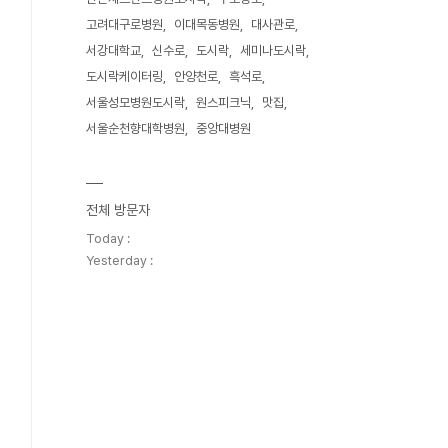
고려대구로병원
이대목동병원
대사관로
서강대학교
신수로
도시락
세미나도시락
도시락케이터링
안양천로
흑석로
서울성모병원도시락
원스피크닉
맛집
서울순천향대학병원
중앙대병원
전체 방문자
Today :
Yesterday :