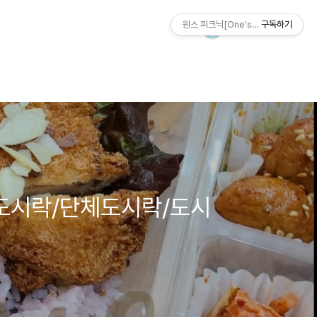
원스 피크닉[One's Picnic]
구독하기
도시락/단체도시락/도시