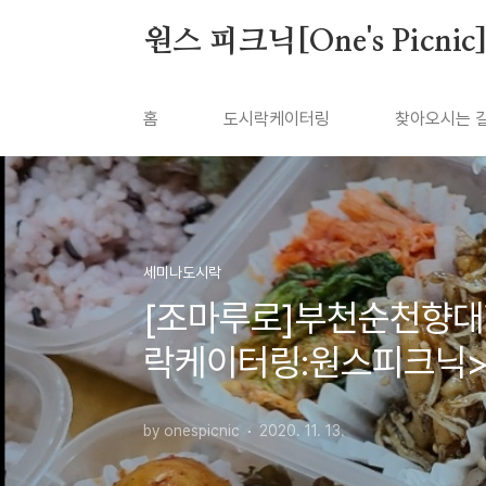
본문 바로가기
원스 피크닉[One's Picnic
홈
도시락케이터링
찾아오시는 
세미나도시락
[조마루로]부천순천향
락케이터링:원스피크닉
by onespicnic
2020. 11. 13.