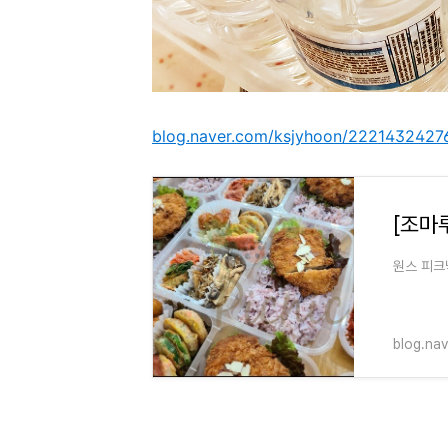
blog.naver.com/ksjyhoon/2221432427
원스 피크
blog.na