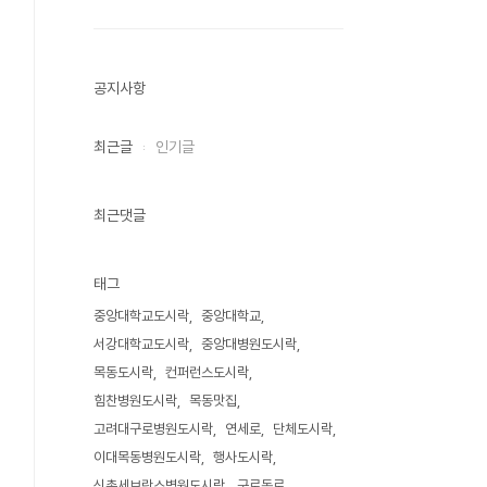
공지사항
최근글
인기글
최근댓글
태그
중앙대학교도시락
중앙대학교
서강대학교도시락
중앙대병원도시락
목동도시락
컨퍼런스도시락
힘찬병원도시락
목동맛집
고려대구로병원도시락
연세로
단체도시락
이대목동병원도시락
행사도시락
신촌세브란스병원도시락
구로동로