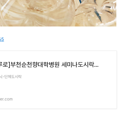
65
[조마루로]부천순천향대학병원 세미나도시락입니다<목동도시락/단체도시락/도시락케이터링:원
닉-단체도시락
ver.com