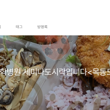
]
길
태그
방명록
대학병원 세미나도시락입니다<목동
>