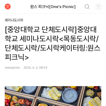
검색하기
원스 피크닉[One's Picnic]
티스토리
세미나도시락
[중앙대학교 단체도시락]중앙대
학교 세미나도시락<목동도시락/
단체도시락/도시락케이터링:원스
피크닉>
onespicnic
2026. 6. 2. 08:33