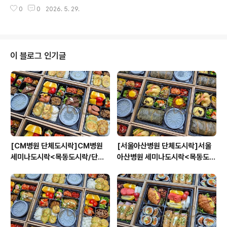
미나도시락오후에 진행이되는 회의에 보내드린 분당서울
0
0
2026. 5. 29.
대병원 세미나 도시락입니다. 지난번 서울대병원에서 진행
하시...blog.naver.com
이 블로그 인기글
[CM병원 단체도시락]CM병원
[서울아산병원 단체도시락]서울
세미나도시락<목동도시락/단체
아산병원 세미나도시락<목동도시
도시락/도시락케이터링:원스피크
락/단체도시락/도시락케이터링:
닉>
원스피크닉>