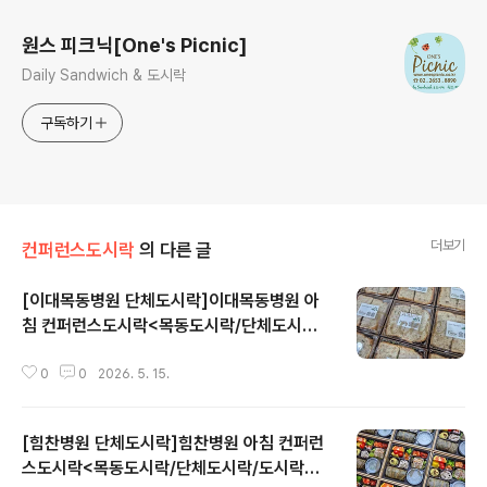
원스 피크닉[One's Picnic]
Daily Sandwich & 도시락
구독하기
더보기
컨퍼런스도시락
의 다른 글
[이대목동병원 단체도시락]이대목동병원 아
침 컨퍼런스도시락<목동도시락/단체도시락/
글 내용
도시락케이터링:원스피크닉>
0
0
2026. 5. 15.
[힘찬병원 단체도시락]힘찬병원 아침 컨퍼런
스도시락<목동도시락/단체도시락/도시락케
글 내용