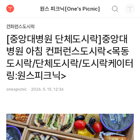
검색하기
원스 피크닉[One's Picnic]
티스토리
컨퍼런스도시락
[중앙대병원 단체도시락]중앙대
병원 아침 컨퍼런스도시락<목동
도시락/단체도시락/도시락케이터
링:원스피크닉>
onespicnic
2026. 5. 15. 12:36