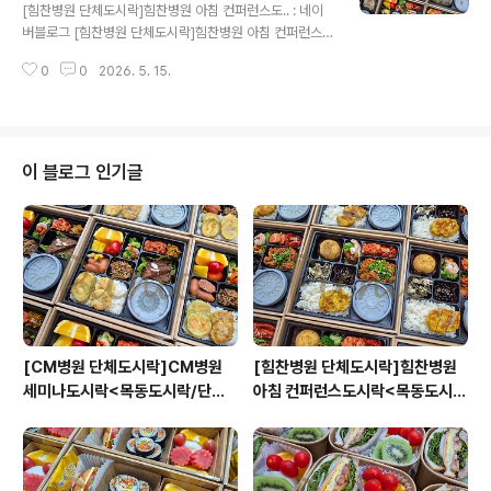
이터링:원스피크닉>
[힘찬병원 단체도시락]힘찬병원 아침 컨퍼런스도.. : 네이
버블로그 [힘찬병원 단체도시락]힘찬병원 아침 컨퍼런스
도시락아침부터 매장 안에 연잎향기가 가득합니다. 오늘은
0
0
2026. 5. 15.
목동힘찬병원으로 조식 도시락 보내드렸어요. 저도 아...bl
og.naver.com
이 블로그 인기글
[CM병원 단체도시락]CM병원
[힘찬병원 단체도시락]힘찬병원
세미나도시락<목동도시락/단체
아침 컨퍼런스도시락<목동도시
도시락/도시락케이터링:원스피크
락/단체도시락/도시락케이터링:
닉>
원스피크닉>