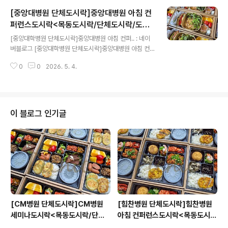
[중앙대병원 단체도시락]중앙대병원 아침 컨
퍼런스도시락<목동도시락/단체도시락/도시
글 내용
락케이터링:원스피크닉>
[중앙대학병원 단체도시락]중앙대병원 아침 컨퍼.. : 네이
버블로그 [중앙대학병원 단체도시락]중앙대병원 아침 컨
퍼런스도시락원스 피크닉-단체도시락blog.naver.com
0
0
2026. 5. 4.
이 블로그 인기글
[CM병원 단체도시락]CM병원
[힘찬병원 단체도시락]힘찬병원
세미나도시락<목동도시락/단체
아침 컨퍼런스도시락<목동도시
도시락/도시락케이터링:원스피크
락/단체도시락/도시락케이터링: