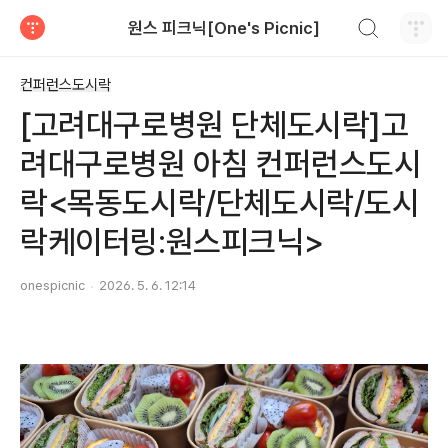
검색하기
원스 피크닉[One's Picnic]
티스토리
컨퍼런스도시락
[고려대구로병원 단체도시락]고
려대구로병원 아침 컨퍼런스도시
락<목동도시락/단체도시락/도시
락케이터링:원스피크닉>
onespicnic
2026. 5. 6. 12:14