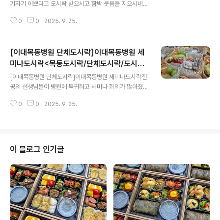
기자기 이쁘다고 도시락 받으시고 함박 웃음을 지으시네요
ㅎㅎ 도시락 받으시면서 칭찬을 하시니 저도 ...blog.nave
0
0
2025. 9. 25.
r.com
[이대목동병원 단체도시락]이대목동병원 세
미나도시락<목동도시락/단체도시락/도시락
글 내용
케이터링:원스피크닉>
[이대목동병원 단체도시락]이대목동병원 세미나도시락전
공의 선생님들이 병원에 복귀하고 세미나 회의가 많아졌어
요. 그동안 하지 못했던 일들이 많아서 회의가 ...blog.nav
0
0
2025. 9. 25.
er.com
이 블로그 인기글