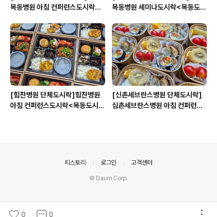
목동병원 아침 컨퍼런스도시락<
목동병원 세미나도시락<목동도시
목동도시락/단체도시락/도시락케
락/단체도시락/도시락케이터링:
이터링:원스피크닉>
원스피크닉>
[힘찬병원 단체도시락]힘찬병원
[신촌세브란스병원 단체도시락]
아침 컨퍼런스도시락<목동도시
심촌세브란스병원 아침 컨퍼런스
락/단체도시락/도시락케이터링:
도시락<목동도시락/단체도시락/
원스피크닉>
도시락케이터링:원스피크닉>
의안내
티스토리
로그인
고객센터
© Daum Corp.
0
0