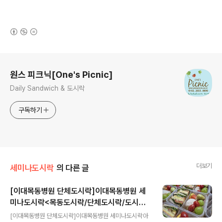
(새창열림)
로그 정보
원스 피크닉[One's Picnic]
Daily Sandwich & 도시락
구독하기
더보기
세미나도시락
의 다른 글
[이대목동병원 단체도시락]이대목동병원 세
미나도시락<목동도시락/단체도시락/도시락
글 내용
케이터링:원스피크닉>
[이대목동병원 단체도시락]이대목동병원 세미나도시락아