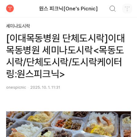
검색하기
원스 피크닉[One's Picnic]
티스토리
세미나도시락
[이대목동병원 단체도시락]이대
목동병원 세미나도시락<목동도
시락/단체도시락/도시락케이터
링:원스피크닉>
onespicnic
2025. 10. 1. 11:31