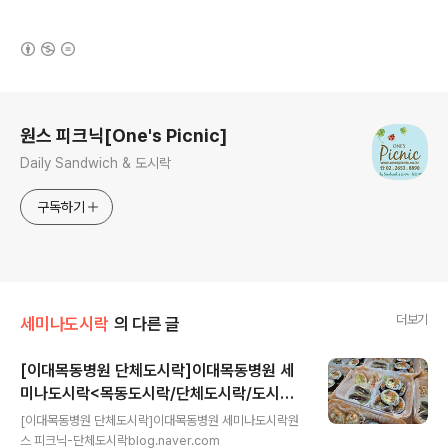
(새창열림)
로그 정보
원스 피크닉[One's Picnic]
Daily Sandwich & 도시락
구독하기
더보기
세미나도시락
의 다른 글
[이대목동병원 단체도시락]이대목동병원 세
미나도시락<목동도시락/단체도시락/도시락
글 내용
케이터링:원스피크닉>
[이대목동병원 단체도시락]이대목동병원 세미나도시락원
스 피크닉-단체도시락blog.naver.com