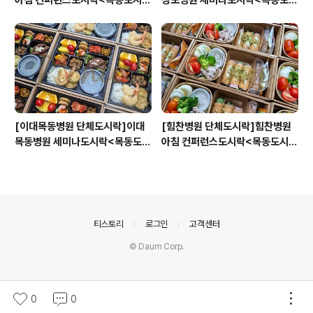
아침 컨퍼런스도시락<목동도시
성모병원 세미나도시락<목동도시
락/단체도시락/도시락케이터링:
락/단체도시락/도시락케이터링:
원스피크닉>
원스피크닉>
[이대목동병원 단체도시락]이대
[힘찬병원 단체도시락]힘찬병원
목동병원 세미나도시락<목동도시
아침 컨퍼런스도시락<목동도시
락/단체도시락/도시락케이터링:
락/단체도시락/도시락케이터링:
원스피크닉>
원스피크닉>
의안내
티스토리
로그인
고객센터
© Daum Corp.
0
0