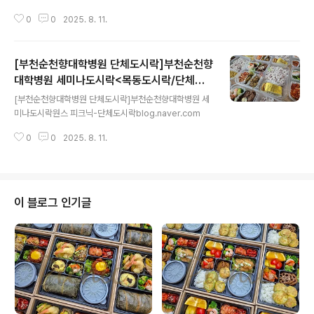
0
0
2025. 8. 11.
[부천순천향대학병원 단체도시락]부천순천향
대학병원 세미나도시락<목동도시락/단체도
글 내용
시락/도시락케이터링:원스피크닉>
[부천순천향대학병원 단체도시락]부천순천향대학병원 세
미나도시락원스 피크닉-단체도시락blog.naver.com
0
0
2025. 8. 11.
이 블로그 인기글