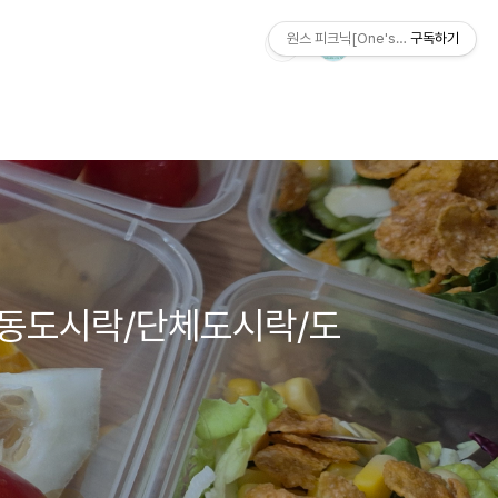
원스 피크닉[One's Picnic]
구독하기
동도시락/단체도시락/도