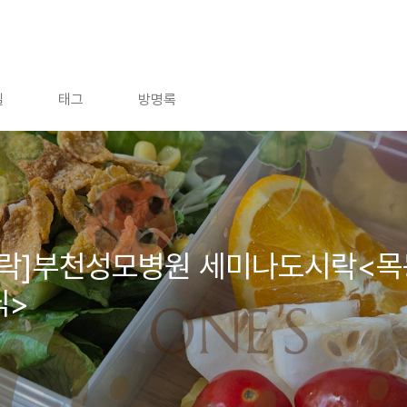
]
길
태그
방명록
락]부천성모병원 세미나도시락<목
닉>