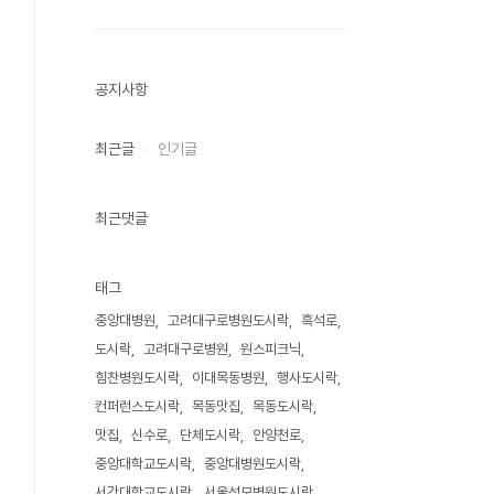
공지사항
최근글
인기글
최근댓글
태그
중앙대병원
고려대구로병원도시락
흑석로
도시락
고려대구로병원
원스피크닉
힘찬병원도시락
이대목동병원
행사도시락
컨퍼런스도시락
목동맛집
목동도시락
맛집
신수로
단체도시락
안양천로
중앙대학교도시락
중앙대병원도시락
서강대학교도시락
서울성모병원도시락