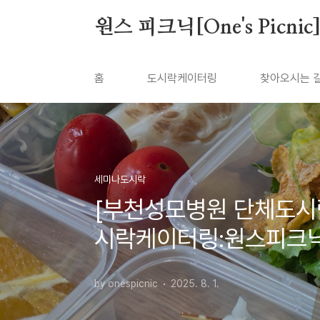
본문 바로가기
원스 피크닉[One's Picnic
홈
도시락케이터링
찾아오시는 
세미나도시락
[부천성모병원 단체도시
시락케이터링:원스피크
by onespicnic
2025. 8. 1.