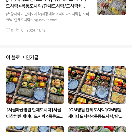
도시락<목동도시락/단체도시락/도시락케이
글 내용
터링:원스피크닉>
[서강대학교 단체도시락]서강대학교 세미나도시락원스 피
크닉-단체도시락blog.naver.com
0
0
2024. 11. 12.
이 블로그 인기글
[서울아산병원 단체도시락]서울
[CM병원 단체도시락]CM병원
아산병원 세미나도시락<목동도시
세미나도시락<목동도시락/단체
락/단체도시락/도시락케이터링:
도시락/도시락케이터링:원스피크
원스피크닉>
닉>