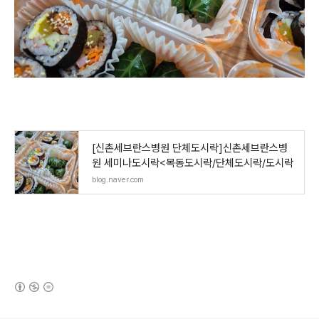
[신촌세브란스병원 단체도시락]신촌세브란스병
원 세미나도시락<목동도시락/단체도시락/도시락
blog.naver.com
(새창열림)
로그 정보