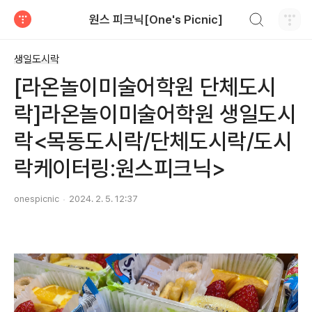
검색하기
원스 피크닉[One's Picnic]
티스토리
생일도시락
[라온놀이미술어학원 단체도시
락]라온놀이미술어학원 생일도시
락<목동도시락/단체도시락/도시
락케이터링:원스피크닉>
onespicnic
2024. 2. 5. 12:37