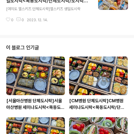
일도시락<목동도시락/단체도시락/도시락케
글 내용
이터링:원스피크닉>
[여의도 엘스키즈 단체도시락]엘스키즈 생일도시락
0
0
2023. 12. 14.
이 블로그 인기글
[서울아산병원 단체도시락]서울
[CM병원 단체도시락]CM병원
아산병원 세미나도시락<목동도시
세미나도시락<목동도시락/단체
락/단체도시락/도시락케이터링:
도시락/도시락케이터링:원스피크
원스피크닉>
닉>