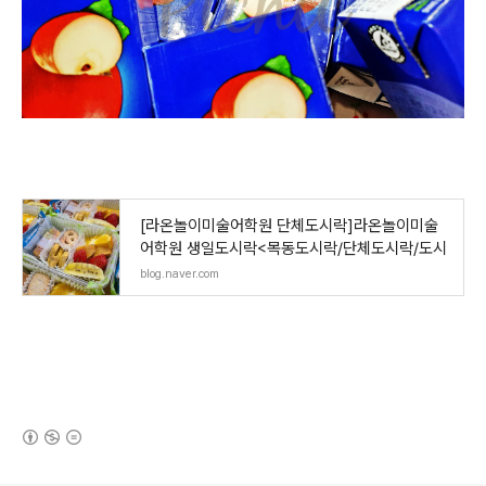
[라온놀이미술어학원 단체도시락]라온놀이미술
어학원 생일도시락<목동도시락/단체도시락/도시
blog.naver.com
(새창열림)
로그 정보