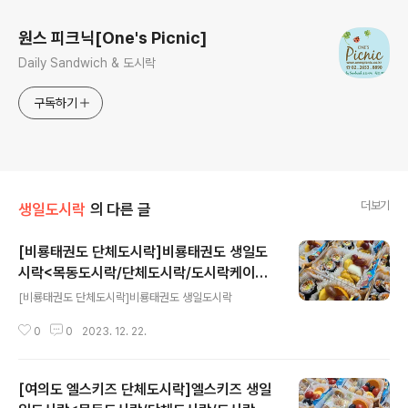
원스 피크닉[One's Picnic]
Daily Sandwich & 도시락
구독하기
더보기
생일도시락
의 다른 글
[비룡태권도 단체도시락]비룡태권도 생일도
시락<목동도시락/단체도시락/도시락케이터
글 내용
링:원스피크닉>
[비룡태권도 단체도시락]비룡태권도 생일도시락
0
0
2023. 12. 22.
[여의도 엘스키즈 단체도시락]엘스키즈 생일