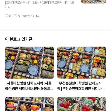
락케이터링:원스피크닉>
[고려대구로병원 세미나도시락]고려대구로병원 세미나도
시락
0
0
2023. 12. 14.
이 블로그 인기글
[서울아산병원 단체도시락]서울
[부천순천향대학병원 단체도시
아산병원 세미나도시락<목동도시
락]부천순천향대학병원 세미나도
락/단체도시락/도시락케이터링:
시락<목동도시락/단체도시락/도
원스피크닉>
시락케이터링:원스피크닉>