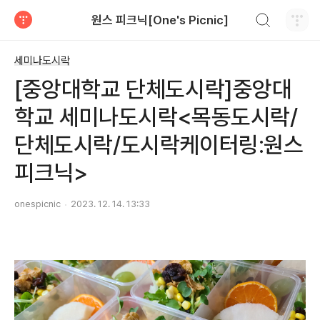
검색하기
원스 피크닉[One's Picnic]
티스토리
세미나도시락
[중앙대학교 단체도시락]중앙대
학교 세미나도시락<목동도시락/
단체도시락/도시락케이터링:원스
피크닉>
onespicnic
2023. 12. 14. 13:33