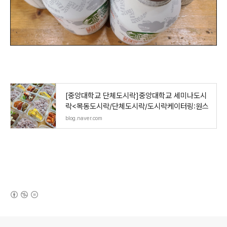
[중앙대학교 단체도시락]중앙대학교 세미나도시
락<목동도시락/단체도시락/도시락케이터링:원스
blog.naver.com
(새창열림)
로그 정보